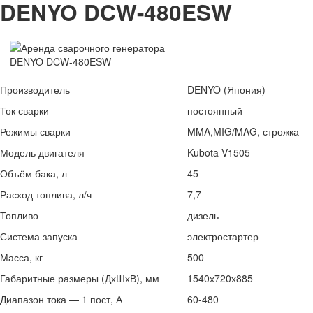
DENYO DCW-480ESW
Производитель
DENYO (Япония)
Ток сварки
постоянный
Режимы сварки
MMA,MIG/MAG, строжка
Модель двигателя
Kubota V1505
Объём бака, л
45
Расход топлива, л/ч
7,7
Топливо
дизель
Система запуска
электростартер
Масса, кг
500
Габаритные размеры (ДхШхВ), мм
1540х720х885
Диапазон тока — 1 пост, А
60-480